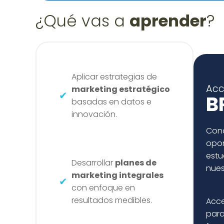
¿Qué vas a
aprender
?
Aplicar estrategias de
Acc
marketing estratégico
B
basadas en datos e
innovación.
Cono
opor
estu
Desarrollar
planes de
nues
marketing integrales
con enfoque en
resultados medibles.
Acce
para