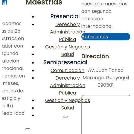
Maestrías
nuestras maestrías
con segunda
Presencial
titulación
frecemos
Derecho y
internacional.
ás de 25
Administración
Admisiones
estrías en
Pública
uador con
Gestión y Negocios
segunda
Salud
Dirección
itulación
Semipresencial
ernacional.
Av. Juan Tanca
Comunicación
gramas en
Marengo, Guayaquil
Derecho y
2 meses,
090501
Administración
centes de
Pública
restigio y
Gestión y Negocios
alta
Salud
leabilidad.