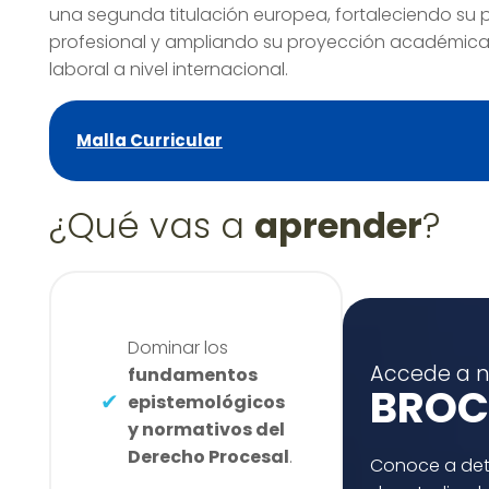
una segunda titulación europea, fortaleciendo su pe
profesional y ampliando su proyección académica
laboral a nivel internacional.
Malla Curricular
¿Qué vas a
aprender
?
Dominar los
Accede a n
fundamentos
BROC
epistemológicos
y normativos del
Derecho Procesal
.
Conoce a deta