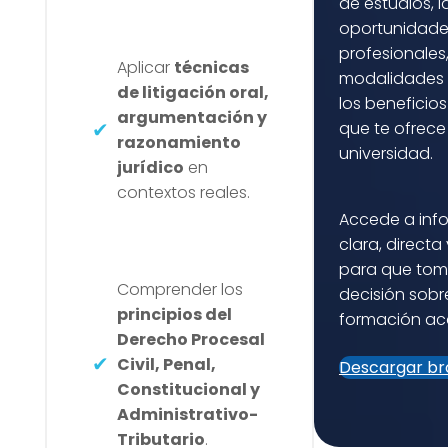
de estudios, l
oportunidade
profesionales,
Aplicar
técnicas
modalidades 
de litigación oral,
los beneficios
argumentación y
que te ofrece
razonamiento
universidad.
jurídico
en
contextos reales.
Accede a inf
clara, direct
para que tom
Comprender los
decisión sobr
principios del
formación ac
Derecho Procesal
Civil, Penal,
Descargar br
Constitucional y
Administrativo-
Tributario
.